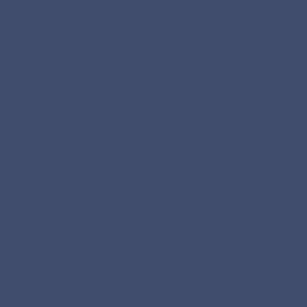
Bachstraße 22
94072 Bad Füssing
Tel. +49 85 31 / 92 48-0
Fax +49 85 31 / 92 48-24
app.geranienhof@gmx.de
www.app-geranienhof.de