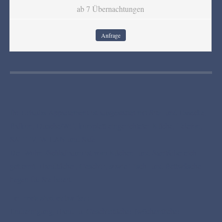
ab 7 Übernachtungen
Anfrage
Ihr Urlaubs-Appartement ist ausgestattet mit Sitz- und Essecke,
Balkon, Dusche/WC, komplett eingerichteter Küche, Telefon,
SAT-TV, W-LAN und Safe.
Der Wohn-/Schlafraum ist vom Küchen- und Sanitärbereich
getrennt. Handtücher, Geschirr, sowie Tisch- und Bettwäsche
liegen für Sie bereit.
Im Preis sind enthalten:
Endreinigung, Hand- u. Geschirrtücher (wöchentlicher