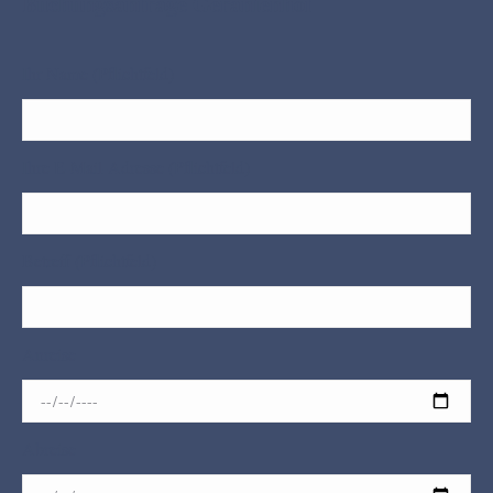
Buchungsanfrage Geranienhof
Ihr Name (Pflichtfeld)
Ihre E-Mail-Adresse (Pflichtfeld)
Betreff (Pflichtfeld)
Anreise
Abreise