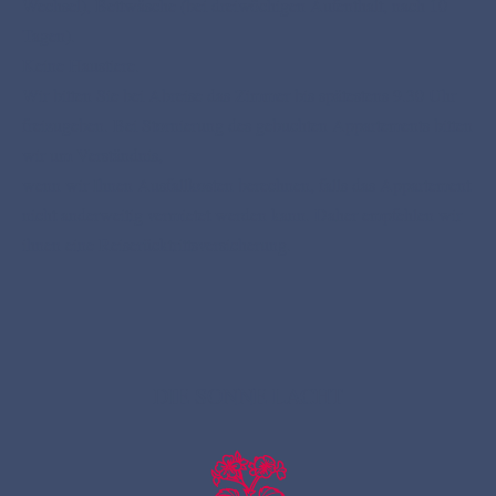
Wechsel), Bettwäsche (bei dreiwöchigen Aufenthalt, nach 10
Tagen).
Keine Haustiere.
Wir bitten Sie bei Abreise das Zimmer bis spätestens 9.30 Uhr
freizugeben. Bei Stornierung des gebuchten Appartements bitten
wir um Verständnis,
wenn wir Ihnen Ausfallkosten berechnen, falls das Appartement
nicht anderweitig vermietet werden kann. Daher empfehlen wir
ihnen eine Reiserücktrittsversicherung.
DIE SONNE LACHT