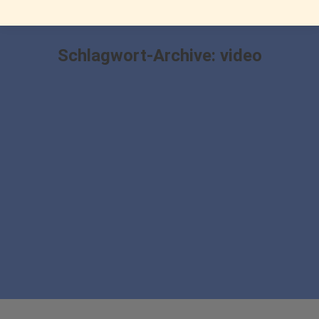
Schlagwort-Archive:
video
Donec venenatis scele risque volutpat
Marketing
Von
bdmedia
18. März 2014
Vivamus ullamcorper leo risus, non vehicula odio. In
consectetur viverra utate magna aliquam hendrerit.