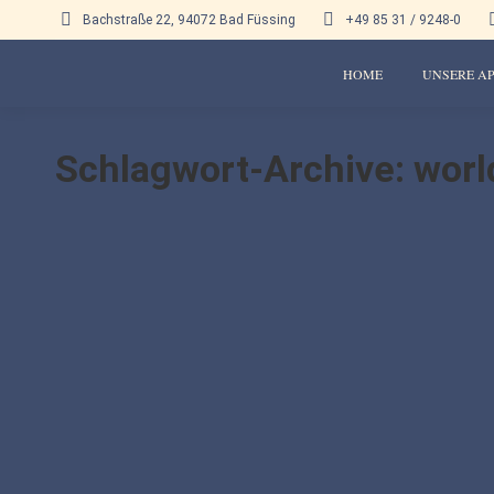
Bachstraße 22, 94072 Bad Füssing
+49 85 31 / 9248-0
HOME
UNSERE A
Schlagwort-Archive:
worl
Sed faucibus tristique nisi sit amet lacinia
World News
Von
bdmedia
18. März 2014
Ipsam voluptatem quia voluptas sit aspernatur aut odit aut 
Quia consequuntur magni dolores ratione