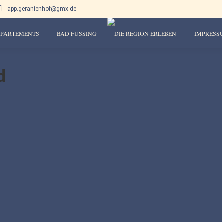
app.geranienhof@gmx.de
PPARTEMENTS
BAD FÜSSING
DIE REGION ERLEBEN
IMPRESS
d
fugit, sed quia consequuntur magni dolores eos qui ratione voluptatem se