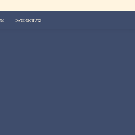
UM
DATENSCHUTZ
qui nesciunt.